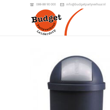
088-88 90 000
info@budgetpartyverhuur.nl