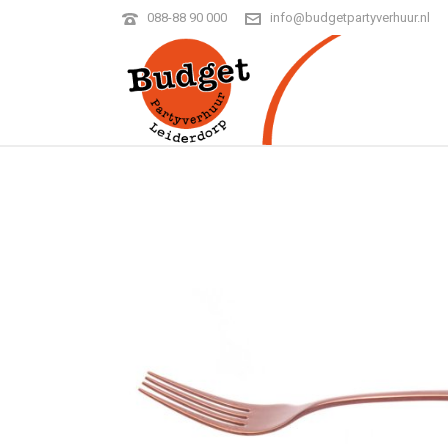
088-88 90 000
info@budgetpartyverhuur.nl