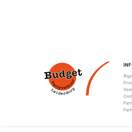
IN
Alg
Priv
Veel
Cont
Part
Part