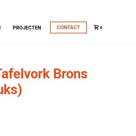
CONTACT
N
PROJECTEN
0
Tafelvork Brons
uks)