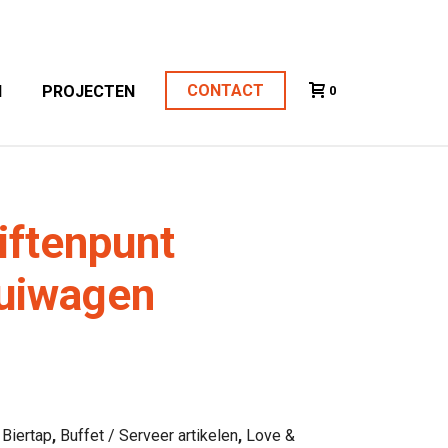
CONTACT
N
PROJECTEN
0
iftenpunt
ruiwagen
,
Biertap
,
Buffet / Serveer artikelen
,
Love &