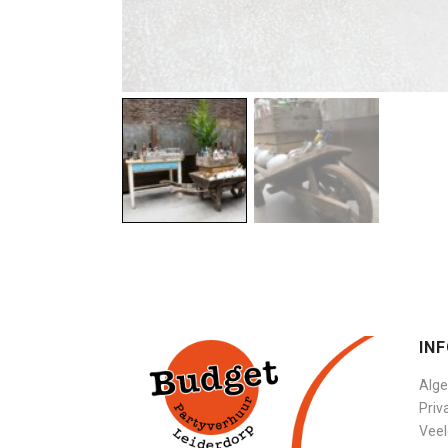
IN
Alg
Priv
Veel