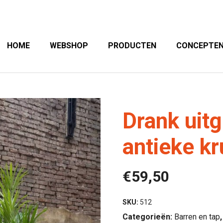
HOME
WEBSHOP
PRODUCTEN
CONCEPTE
Drank uitg
antieke k
€
59,50
SKU:
512
Categorieën:
Barren en tap