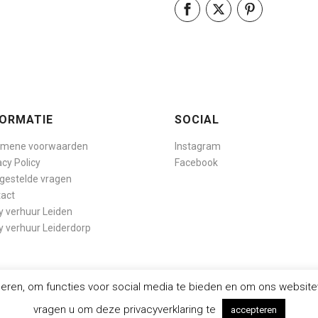
FORMATIE
SOCIAL
emene voorwaarden
Instagram
acy Policy
Facebook
gestelde vragen
act
y verhuur Leiden
y verhuur Leiderdorp
seren, om functies voor social media te bieden en om ons website
vragen u om deze privacyverklaring te
eBoss Marketing
accepteren