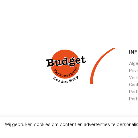
IN
Alg
Priv
Veel
Cont
Part
Part
Wij gebruiken cookies om content en advertenties te personali
© Budget Party Verhuur Leiderdorp | Webdesign by
Pag