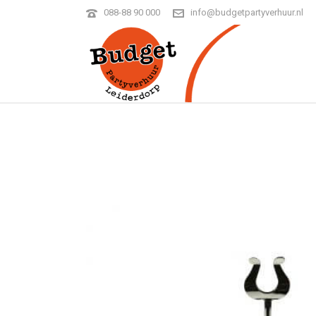
088-88 90 000
info@budgetpartyverhuur.nl