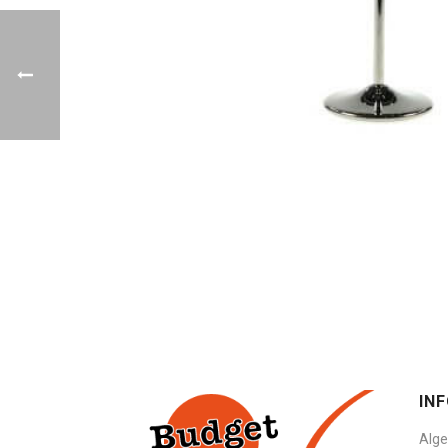
IN
Alg