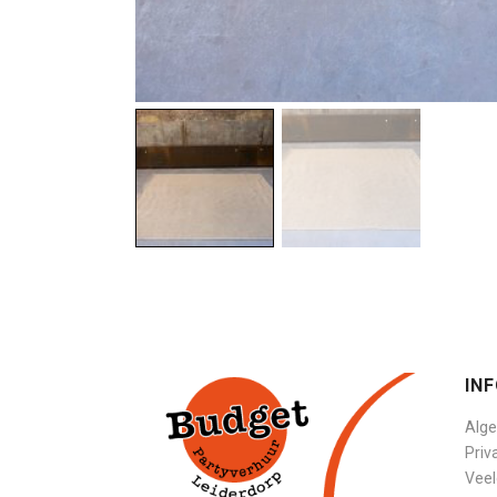
IN
Alg
Priv
Veel