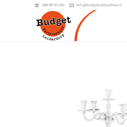
088-88 90 000
info@budgetpartyverhuur.nl