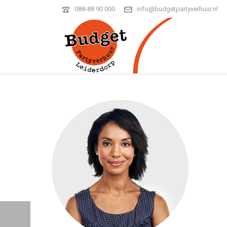
088-88 90 000
info@budgetpartyverhuur.nl