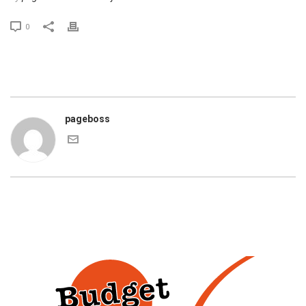
0
pageboss