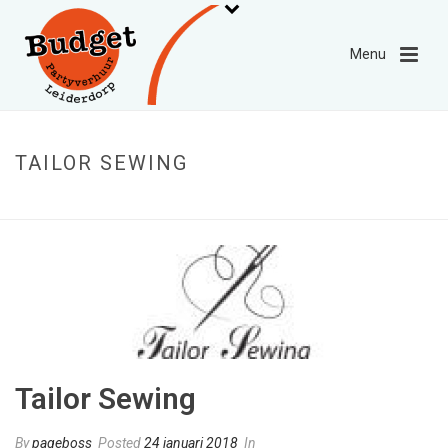
TAILOR SEWING
HOME
»
TAILOR SEWING
Tailor Sewing
By
pageboss
Posted
24 januari 2018
In