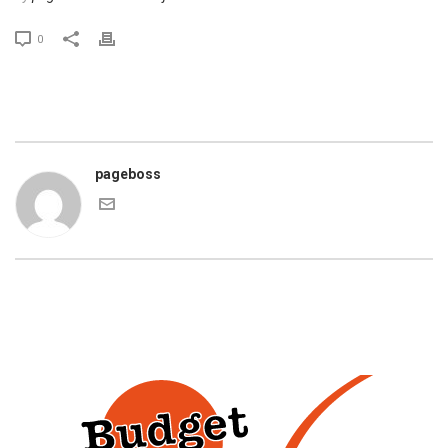
0
pageboss