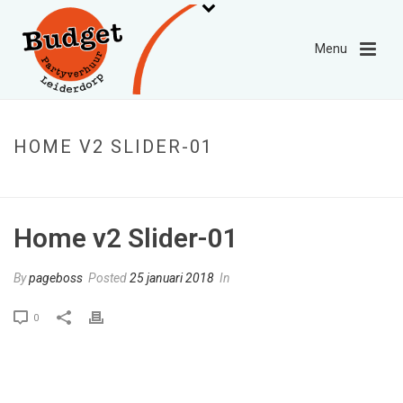
HOME V2 SLIDER-01
HOME
»
HOME V2 SLIDER-01
Home v2 Slider-01
By
pageboss
Posted
25 januari 2018
In
0